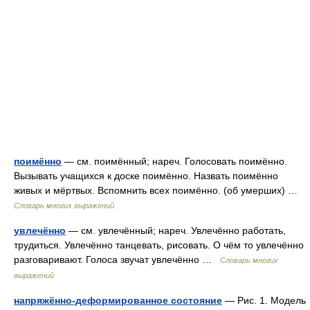
поимённо
— см. поимённый; нареч. Голосовать поимённо.
Вызывать учащихся к доске поимённо. Назвать поимённо
живых и мёртвых. Вспомнить всех поимённо. (об умерших) …
Словарь многих выражений
увлечённо
— см. увлечённый; нареч. Увлечённо работать,
трудиться. Увлечённо танцевать, рисовать. О чём то увлечённо
разговаривают. Голоса звучат увлечённо …
Словарь многих
выражений
напряжённо-деформированное состояние
— Рис. 1. Модель