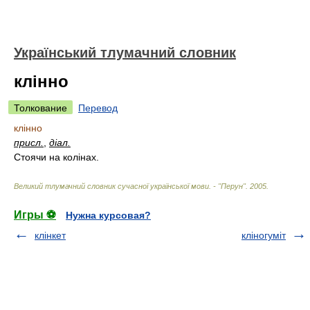
Український тлумачний словник
клінно
Толкование
Перевод
клінно
присл.
,
діал.
Стоячи на колінах.
Великий тлумачний словник сучасної української мови. - "Перун"
.
2005
.
Игры ⚽
Нужна курсовая?
клінкет
кліногуміт